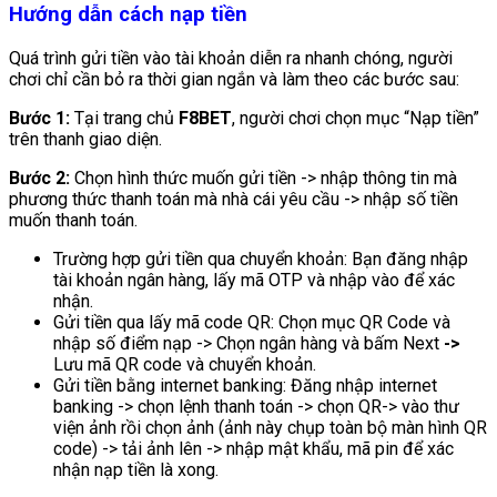
Hướng dẫn cách nạp tiền
Quá trình gửi tiền vào tài khoản diễn ra nhanh chóng, người
chơi chỉ cần bỏ ra thời gian ngắn và làm theo các bước sau:
Bước 1:
Tại trang chủ
F8BET
, người chơi chọn mục “Nạp tiền”
trên thanh giao diện.
Bước 2:
Chọn hình thức muốn gửi tiền -> nhập thông tin mà
phương thức thanh toán mà nhà cái yêu cầu -> nhập số tiền
muốn thanh toán.
Trường hợp gửi tiền qua chuyển khoản: Bạn đăng nhập
tài khoản ngân hàng, lấy mã OTP và nhập vào để xác
nhận.
Gửi tiền qua lấy mã code QR: Chọn mục QR Code và
nhập số điểm nạp ->
Chọn ngân hàng và bấm Next
->
Lưu mã QR code và chuyển khoản.
Gửi tiền bằng internet banking: Đăng nhập internet
banking -> chọn lệnh thanh toán -> chọn QR-> vào thư
viện ảnh rồi chọn ảnh (ảnh này chụp toàn bộ màn hình QR
code) -> tải ảnh lên -> nhập mật khẩu, mã pin để xác
nhận nạp tiền là xong.