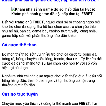
Khám phá sảnh game đồ sộ, hấp dẫn tại F8 BET
Khám phá sảnh game đồ sộ, hấp dẫn tại
F8BET
Đến với
trang chủ
F8BET
, người chơi sẽ bị choáng ngợp bởi
kho trò chơi đa dạng, tha hồ lựa chọn các trò chơi yêu thích
như nổ hũ, bắn cá, game bài, casino trực tuyến,…cùng nhiều
game hấp dẫn với phần thưởng hấp dẫn khác.
Cá cược thể thao
Bộ môn thể thao sở hữu nhiều trò chơi cá cược từ bóng đá,
bóng rổ, bóng chuyền, cầu lông, tennis, đua xe,… Tỷ lệ kèo đặt
cược đa dạng, mang tới sự lựa chọn kèo hợp lý với số vốn
hiện tại của bạn.
Ngoài ra, nhà cái còn đưa người chơi đến thế giới giải đấu nổi
tiếng hàng đầu, tha hồ tham gia và tận hưởng cơ hội trúng
thưởng cực hấp dẫn.
Casino trực tuyến
Chuyên mục yêu thích và cũng là thế mạnh của
F8BET
. Tại