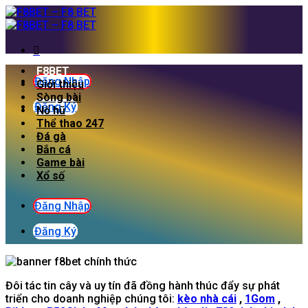
Skip
to
content
F8BET
Đăng Nhập
Giới thiệu
Sòng bài
Đăng Ký
Nổ hũ
Thể thao 247
Đá gà
Bắn cá
Game bài
Xổ số
Đăng Nhập
Đăng Ký
Đôi tác tin cây và uy tín đã đồng hành thúc đẩy sự phát
triển cho doanh nghiệp chúng tôi:
kèo nhà cái
,
1Gom
,