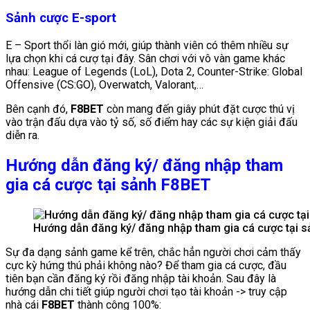
Sảnh cược E-sport
E – Sport thổi làn gió mới, giúp thành viên có thêm nhiều sự
lựa chọn khi cá cượ tại đây. Sân chơi với vô vàn game khác
nhau: League of Legends (LoL), Dota 2, Counter-Strike: Global
Offensive (CS:GO), Overwatch, Valorant,…
Bên cạnh đó,
F8BET
còn mang đến giây phút đặt cược thú vị
vào trận đấu dựa vào tỷ số, số điểm hay các sự kiện giải đấu
diễn ra.
Hướng dẫn đăng ký/ đăng nhập tham
gia cá cược tại sảnh F8BET
Hướng dẫn đăng ký/ đăng nhập tham gia cá cược tại 
Sự đa dạng sảnh game kể trên, chắc hẳn người chơi cảm thấy
cực kỳ hứng thú phải không nào? Để tham gia cá cược, đầu
tiên bạn cần đăng ký rồi đăng nhập tài khoản. Sau đây là
hướng dẫn chi tiết giúp người chơi tạo tài khoản -> truy cập
nhà cái
F8BET
thành công 100%: