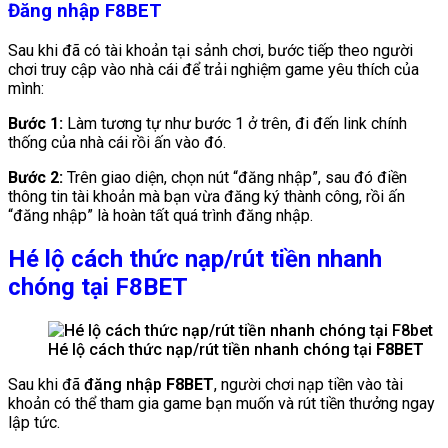
Đăng nhập F8BET
Sau khi đã có tài khoản tại sảnh chơi, bước tiếp theo người
chơi truy cập vào nhà cái để trải nghiệm game yêu thích của
mình:
Bước 1:
Làm tương tự như bước 1 ở trên, đi đến link chính
thống của nhà cái rồi ấn vào đó.
Bước 2:
Trên giao diện, chọn nút “đăng nhập”, sau đó điền
thông tin tài khoản mà bạn vừa đăng ký thành công, rồi ấn
“đăng nhập” là hoàn tất quá trình đăng nhập.
Hé lộ cách thức nạp/rút tiền nhanh
chóng tại F8BET
Hé lộ cách thức nạp/rút tiền nhanh chóng tại
F8BET
Sau khi đã
đăng nhập
F8BET
, người chơi nạp tiền vào tài
khoản có thể tham gia game bạn muốn và rút tiền thưởng ngay
lập tức.