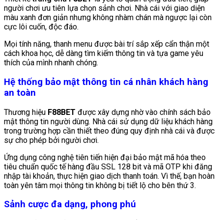
người chơi ưu tiên lựa chọn sảnh chơi. Nhà cái với giao diện
màu xanh đơn giản nhưng không nhàm chán mà ngược lại còn
cực lôi cuốn, độc đáo.
Mọi tính năng, thanh menu được bài trí sắp xếp cẩn thận một
cách khoa học, dễ dàng tìm kiếm thông tin và tựa game yêu
thích của mình nhanh chóng.
Hệ thống bảo mật thông tin cá nhân khách hàng
an toàn
Thương hiệu
F88BET
được xây dựng nhờ vào chính sách bảo
mật thông tin người dùng. Nhà cái sử dụng dữ liệu khách hàng
trong trường hợp cần thiết theo đúng quy định nhà cái và được
sự cho phép bởi người chơi.
Ứng dụng công nghệ tiên tiến hiện đại bảo mật mã hóa theo
tiêu chuẩn quốc tế hàng đầu SSL 128 bit và mã OTP khi đăng
nhập tài khoản, thực hiện giao dịch thanh toán. Vì thế, bạn hoàn
toàn yên tâm mọi thông tin không bị tiết lộ cho bên thứ 3.
Sảnh cược đa dạng, phong phú