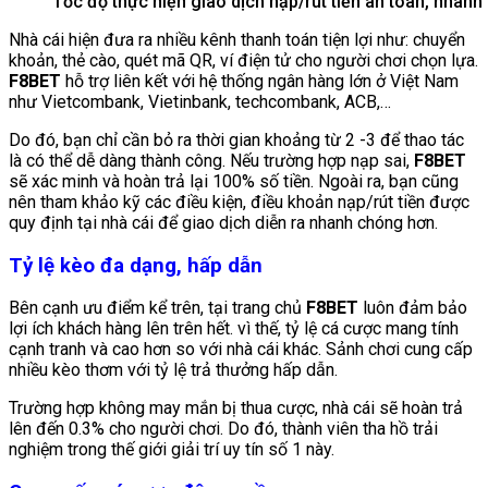
Tốc độ thực hiện giao dịch nạp/rút tiền an toàn, nhan
Nhà cái hiện đưa ra nhiều kênh thanh toán tiện lợi như: chuyển
khoản, thẻ cào, quét mã QR, ví điện tử cho người chơi chọn lựa.
F8BET
hỗ trợ liên kết với hệ thống ngân hàng lớn ở Việt Nam
như Vietcombank, Vietinbank, techcombank, ACB,…
Do đó, bạn chỉ cần bỏ ra thời gian khoảng từ 2 -3 để thao tác
là có thể dễ dàng thành công. Nếu trường hợp nạp sai,
F8BET
sẽ xác minh và hoàn trả lại 100% số tiền. Ngoài ra, bạn cũng
nên tham khảo kỹ các điều kiện, điều khoản nạp/rút tiền được
quy định tại nhà cái để giao dịch diễn ra nhanh chóng hơn.
Tỷ lệ kèo đa dạng, hấp dẫn
Bên cạnh ưu điểm kể trên, tại trang chủ
F8BET
luôn đảm bảo
lợi ích khách hàng lên trên hết. vì thế, tỷ lệ cá cược mang tính
cạnh tranh và cao hơn so với nhà cái khác. Sảnh chơi cung cấp
nhiều kèo thơm với tỷ lệ trả thưởng hấp dẫn.
Trường hợp không may mắn bị thua cược, nhà cái sẽ hoàn trả
lên đến 0.3% cho người chơi. Do đó, thành viên tha hồ trải
nghiệm trong thế giới giải trí uy tín số 1 này.