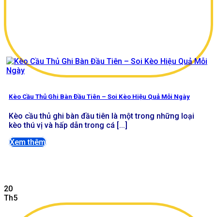
Kèo Cầu Thủ Ghi Bàn Đầu Tiên – Soi Kèo Hiệu Quả Mỗi Ngày
Kèo cầu thủ ghi bàn đầu tiên là một trong những loại
kèo thú vị và hấp dẫn trong cá [...]
Xem thêm
20
Th5