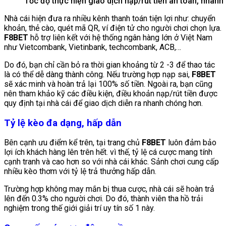
Tốc độ thực hiện giao dịch nạp/rút tiền an toàn, nhan
Nhà cái hiện đưa ra nhiều kênh thanh toán tiện lợi như: chuyển
khoản, thẻ cào, quét mã QR, ví điện tử cho người chơi chọn lựa.
F8BET
hỗ trợ liên kết với hệ thống ngân hàng lớn ở Việt Nam
như Vietcombank, Vietinbank, techcombank, ACB,…
Do đó, bạn chỉ cần bỏ ra thời gian khoảng từ 2 -3 để thao tác
là có thể dễ dàng thành công. Nếu trường hợp nạp sai,
F8BET
sẽ xác minh và hoàn trả lại 100% số tiền. Ngoài ra, bạn cũng
nên tham khảo kỹ các điều kiện, điều khoản nạp/rút tiền được
quy định tại nhà cái để giao dịch diễn ra nhanh chóng hơn.
Tỷ lệ kèo đa dạng, hấp dẫn
Bên cạnh ưu điểm kể trên, tại trang chủ
F8BET
luôn đảm bảo
lợi ích khách hàng lên trên hết. vì thế, tỷ lệ cá cược mang tính
cạnh tranh và cao hơn so với nhà cái khác. Sảnh chơi cung cấp
nhiều kèo thơm với tỷ lệ trả thưởng hấp dẫn.
Trường hợp không may mắn bị thua cược, nhà cái sẽ hoàn trả
lên đến 0.3% cho người chơi. Do đó, thành viên tha hồ trải
nghiệm trong thế giới giải trí uy tín số 1 này.