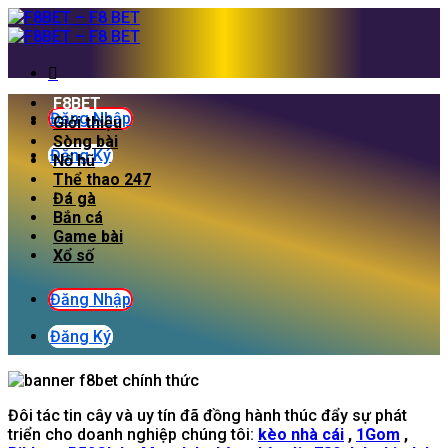
Skip
to
content
F8BET
Đăng Nhập
Giới thiệu
Sòng bài
Đăng Ký
Nổ hũ
Thể thao 247
Đá gà
Bắn cá
Game bài
Xổ số
Đăng Nhập
Đăng Ký
Đôi tác tin cây và uy tín đã đồng hành thúc đẩy sự phát
triển cho doanh nghiệp chúng tôi:
kèo nhà cái
,
1Gom
,