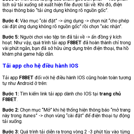
lịch sử tải xuống sẽ xuất hiện file được tải về. Khi đó, điện
thoại thông báo “tải ứng dụng không rõ nguồn gốc”.
Bước 4:
Vào mục “cài đặt” -> ứng dụng -> chọn nút “cho phép
cài đặt ứng dụng không rõ nguồn gốc” rồi chọn “xác nhận”.
Bước 5:
Người chơi vào tệp tin đã tải về -> ấn đồng ý kích
hoạt. Như vậy, quá trình tải app
F8BET
đã hoàn thành chỉ trong
vài phút ngắn, bạn đã sở hữu ứng dụng trên điện thoại, tha hồ
khám phá game hấp dẫn.
Tải app cho hệ điều hành IOS
Tải app
F8BET
đối với hệ điều hành IOS cũng hoàn toàn tương
tự như Android ở trên:
Bước 1:
Tìm kiếm link tải app dành cho IOS tại
trang chủ
F8BET
.
Bước 2:
Chọn mục “Mở” khi hệ thống hiện thông báo “mở trang
này trong itunes” -> chọn vùng “cài đặt” để điện thoại tự động
tải xuống.
Bước 3:
Quá trình tải diễn ra trong vòng 2 -3 phút tùy vào từng