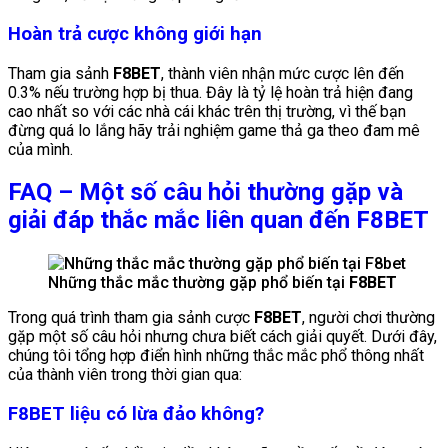
Hoàn trả cược không giới hạn
Tham gia sảnh
F8BET
, thành viên nhận mức cược lên đến
0.3% nếu trường hợp bị thua. Đây là tỷ lệ hoàn trả hiện đang
cao nhất so với các nhà cái khác trên thị trường, vì thế bạn
đừng quá lo lắng hãy trải nghiệm game thả ga theo đam mê
của mình.
FAQ – Một số câu hỏi thường gặp và
giải đáp thắc mắc liên quan đến F8BET
Những thắc mắc thường gặp phổ biến tại
F8BET
Trong quá trình tham gia sảnh cược
F8BET
, người chơi thường
gặp một số câu hỏi nhưng chưa biết cách giải quyết. Dưới đây,
chúng tôi tổng hợp điển hình những thắc mắc phổ thông nhất
của thành viên trong thời gian qua:
F8BET liệu có lừa đảo không?