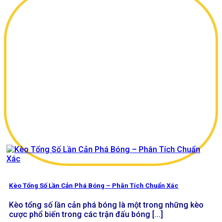
Kèo Tổng Số Lần Cản Phá Bóng – Phân Tích Chuẩn Xác
Kèo tổng số lần cản phá bóng là một trong những kèo
cược phổ biến trong các trận đấu bóng [...]