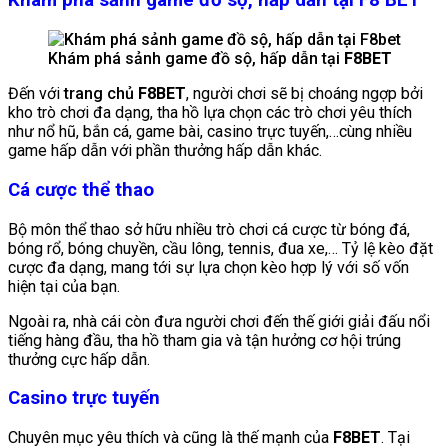
Khám phá sảnh game đồ sộ, hấp dẫn tại F8 BET
Khám phá sảnh game đồ sộ, hấp dẫn tại
F8BET
Đến với
trang chủ
F8BET
, người chơi sẽ bị choáng ngợp bởi
kho trò chơi đa dạng, tha hồ lựa chọn các trò chơi yêu thích
như nổ hũ, bắn cá, game bài, casino trực tuyến,…cùng nhiều
game hấp dẫn với phần thưởng hấp dẫn khác.
Cá cược thể thao
Bộ môn thể thao sở hữu nhiều trò chơi cá cược từ bóng đá,
bóng rổ, bóng chuyền, cầu lông, tennis, đua xe,… Tỷ lệ kèo đặt
cược đa dạng, mang tới sự lựa chọn kèo hợp lý với số vốn
hiện tại của bạn.
Ngoài ra, nhà cái còn đưa người chơi đến thế giới giải đấu nổi
tiếng hàng đầu, tha hồ tham gia và tận hưởng cơ hội trúng
thưởng cực hấp dẫn.
Casino trực tuyến
Chuyên mục yêu thích và cũng là thế mạnh của
F8BET
. Tại