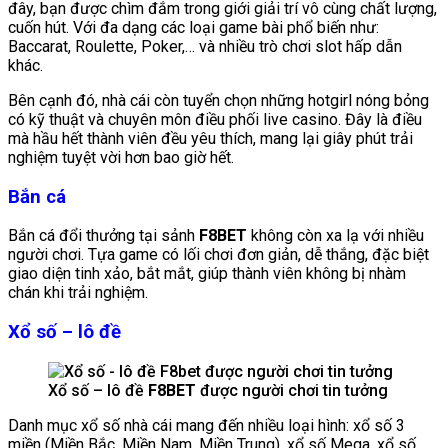
đây, bạn được chìm đắm trong giới giải trí vô cùng chất lượng,
cuốn hút. Với đa dạng các loại game bài phổ biến như:
Baccarat, Roulette, Poker,… và nhiều trò chơi slot hấp dẫn
khác.
Bên cạnh đó, nhà cái còn tuyển chọn những hotgirl nóng bỏng
có kỹ thuật và chuyên môn điều phối live casino. Đây là điều
mà hầu hết thành viên đều yêu thích, mang lại giây phút trải
nghiệm tuyệt vời hơn bao giờ hết.
Bắn cá
Bắn cá đổi thưởng tại sảnh
F8BET
không còn xa lạ với nhiều
người chơi. Tựa game có lối chơi đơn giản, dễ thắng, đặc biệt
giao diện tinh xảo, bắt mắt, giúp thành viên không bị nhàm
chán khi trải nghiệm.
Xổ số – lô đề
Xổ số – lô đề
F8BET
được người chơi tin tưởng
Danh mục xổ số nhà cái mang đến nhiều loại hình: xổ số 3
miền (Miền Bắc, Miền Nam, Miền Trung), xổ số Mega, xổ số