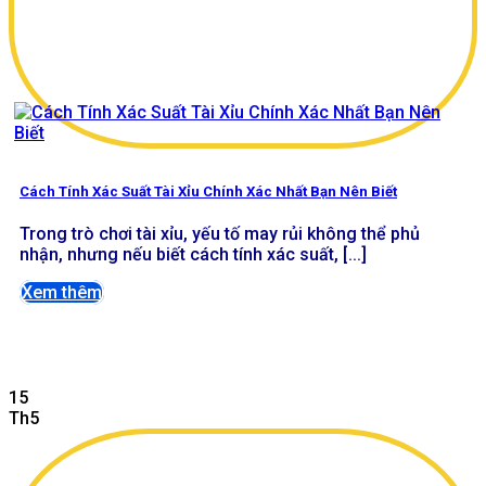
Cách Tính Xác Suất Tài Xỉu Chính Xác Nhất Bạn Nên Biết
Trong trò chơi tài xỉu, yếu tố may rủi không thể phủ
nhận, nhưng nếu biết cách tính xác suất, [...]
Xem thêm
15
Th5