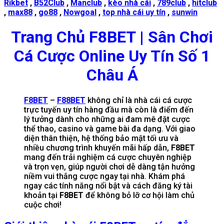
Rikbet
,
B52Club
,
Manclub
,
kèo nhà cái
,
789club
,
hitclub
,
max88
,
go88
,
Nowgoal
,
top nhà cái uy tín
,
sunwin
Trang Chủ F8BET | Sân Chơi
Cá Cược Online Uy Tín Số 1
Châu Á
F8BET
–
F88BET
không chỉ là nhà cái cá cược
trực tuyến uy tín hàng đầu mà còn là điểm đến
lý tưởng dành cho những ai đam mê đặt cược
thể thao, casino và game bài đa dạng. Với giao
diện thân thiện, hệ thống bảo mật tối ưu và
nhiều chương trình khuyến mãi hấp dẫn,
F8BET
mang đến trải nghiệm cá cược chuyên nghiệp
và trọn vẹn, giúp người chơi dễ dàng tận hưởng
niềm vui thắng cược ngay tại nhà. Khám phá
ngay các tính năng nổi bật và cách đăng ký tài
khoản tại
F8BET
để không bỏ lỡ cơ hội làm chủ
cuộc chơi!