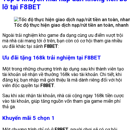
lỡ tại F8BET
Tốc độ thực hiện giao dịch nạp/rút tiền an toàn, nhan
Ngoài trải nghiệm kho game đa dạng cùng ưu điểm vượt trội
mà nhà cái mang tới ở trên, bạn còn có cơ hội tham gia nhiều
ưu đãi khác tại sảnh
F8BET
:
Ưu đãi tặng 168k trải nghiệm tại F8BET
Một trong những chương trình áp dụng sau khi thành viên tạo
tài khoản sẽ nhận về thưởng 168k vào tài khoản. Chi tiết, khi
đăng ký, bạn nhập mã giới thiệu là mã dành riêng đối với hội
viên độc quyền tại
F8BET
.
Sau khi xác nhận tài khoản, nhà cái cộng ngay 168k tiền cược
vào tài khoản, giúp tăng nguồn vốn tham gia game miễn phí
thả ga.
Khuyến mãi 5 chọn 1
Một chương trình chỉ có ở
F8BET
, người chơi sẽ có cơ hội