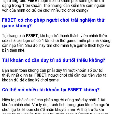
Tại
trang chủ
F8BET
, bạn tha hồ khám phá sảnh game đa
dạng trong 1 tài khoản. Thế nhưng, cần kiểm tra xem nguồn
vốn của mình có đủ để chơi nhiều trò chơi không?
F8BET có cho phép người chơi trải nghiệm thử
game không?
Tại trang chủ
F8BET
, khi bạn trở thành thành viên chính thức
của nhà cái, bạn sẽ có 1 lần chơi thử game miễn phí mà không
cần nạp tiền. Sau đó, hãy tìm cho mình tựa game thích hợp với
bản thân nhé.
Tài khoản có cần duy trì số dư tối thiểu không?
Bạn hoàn toàn không cần phải duy trì một khoản số dư tối
thiểu nhất định tại
F8BET
, người chơi chỉ cần gửi tiền vào tài
khoản đủ để đăng ký chơi game.
Có thể mở nhiều tài khoản tại F8BET không?
Hiện tại, nhà cái chỉ cho phép người dùng mở duy nhất 1 tài
khoản chính chủ. Với lý do, tránh tình trạng gian lận của người
chơi lập tài khoản chỉ để nhận khuyến mãi. Vì thế, trước khi