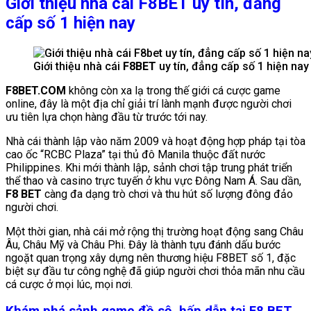
Giới thiệu nhà cái F8BET uy tín, đẳng
cấp số 1 hiện nay
Giới thiệu nhà cái
F8BET
uy tín, đẳng cấp số 1 hiện nay
F8BET.COM
không còn xa lạ trong thế giới cá cược game
online, đây là một địa chỉ giải trí lành mạnh được người chơi
ưu tiên lựa chọn hàng đầu từ trước tới nay.
Nhà cái thành lập vào năm 2009 và hoạt động hợp pháp tại tòa
cao ốc “RCBC Plaza” tại thủ đô Manila thuộc đất nước
Philippines. Khi mới thành lập, sảnh chơi tập trung phát triển
thể thao và casino trực tuyến ở khu vực Đông Nam Á. Sau dần,
F8 BET
càng đa dạng trò chơi và thu hút số lượng đông đảo
người chơi.
Một thời gian, nhà cái mở rộng thị trường hoạt động sang Châu
Âu, Châu Mỹ và Châu Phi. Đây là thành tựu đánh dấu bước
ngoặt quan trọng xây dựng nên thương hiệu F8BET số 1, đặc
biệt sự đầu tư công nghệ đã giúp người chơi thỏa mãn nhu cầu
cá cược ở mọi lúc, mọi nơi.