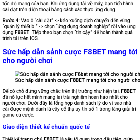
tốc độ mạng của bạn. Khi ứng dụng tải về máy, bạn tiến hành
cài đặt trên điện thoại bằng cách xác thực ứng dụng.
Bước 4:
Vào ô “cài đặt” -> kéo xuống dịch chuyển đến vùng
“quản lý thiết bị” -> chọn “ứng dụng doanh nghiệp” rồi vào ứng
dụng
F8BET
. Tiếp theo bạn chọn “tin cậy” để hoàn thành quá
trình tải trên IOS.
Sức hấp dẫn sảnh cược F8BET mang tới
cho người chơi
Sức hấp dẫn sảnh cược
F8BET
mang tới cho người chơ
Để có chỗ đứng vững chắc trên thị trường như hiện tại,
F8BET
đã nỗ lực hết mình mang lại trải nghiệm hoàn hảo nhất cho
người chơi. Dưới đây là tổng hợp danh sách lý do vì sao nhà
cái được mệnh danh là cây cổ thụ uy tín số 1 trong làng giải trí
game cá cược:
Giao diện thiết kế chuẩn quốc tế
Thiết kế
trang chủ
F8BET
là yếu tố quan trọng đầu tiên, giúp