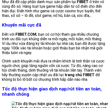
Như đã đề cập phần danh mục sản phẩm tại
F8BET
ở trên vô
cùng đồ sộ. Hàng loạt tựa game hấp dẫn từ cổ điển cho đến
hiện đại. Điển hình như game cá cược casino trực tuyến, thể
thao, xổ số – lô đề, slot game, nổ hũ, bắn cá, xóc đĩa,…
Khuyến mãi cực đã
Đến với
F8BET.COM
, bạn có cơ hội tham gia nhiều chương
trình ưu đãi cực khủng diễn ra mỗi ngày, mỗi tuần, mỗi tháng.
Ví dụ như vừa đăng ký tài khoản tại nhà cái, bạn đã được tặng
ngay 100k vào tài khoản hoặc giới thiệu bạn bè nhận mã giới
thiệu luôn và ngay.
Chính sách khuyến mãi đưa ra nhằm khích lệ tinh thần cá cược
người chơi, giúp tăng nguồn vốn cá cược. Từ đó, nâng cao cơ
hội chiến thắng, dinh thưởng về tài khoản liền tay. Thành viên
hãy thường xuyên cập nhật ưu đãi tại
trang chủ F8BET
để
không bị bỏ lỡ bất cứ chương trình hấp dẫn nào nha.
Tốc độ thực hiện giao dịch nạp/rút tiền an toàn,
nhanh chóng