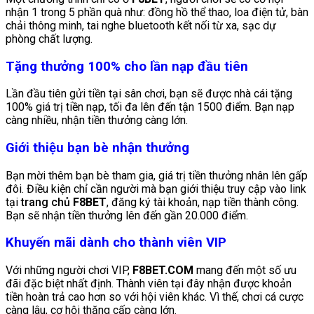
nhận 1 trong 5 phần quà như: đồng hồ thể thao, loa điện tử, bàn
chải thông minh, tai nghe bluetooth kết nối từ xa, sạc dự
phòng chất lượng.
Tặng thưởng 100% cho lần nạp đầu tiên
Lần đầu tiên gửi tiền tại sân chơi, bạn sẽ được nhà cái tặng
100% giá trị tiền nạp, tối đa lên đến tận 1500 điểm. Bạn nạp
càng nhiều, nhận tiền thưởng càng lớn.
Giới thiệu bạn bè nhận thưởng
Bạn mời thêm bạn bè tham gia, giá trị tiền thưởng nhân lên gấp
đôi. Điều kiện chỉ cần người mà bạn giới thiệu truy cập vào link
tại
trang chủ
F8BET
, đăng ký tài khoản, nạp tiền thành công.
Bạn sẽ nhận tiền thưởng lên đến gần 20.000 điểm.
Khuyến mãi dành cho thành viên VIP
Với những người chơi VIP,
F8BET.COM
mang đến một số ưu
đãi đặc biệt nhất định. Thành viên tại đây nhận được khoản
tiền hoàn trả cao hơn so với hội viên khác. Vì thế, chơi cá cược
càng lâu, cơ hội thăng cấp càng lớn.