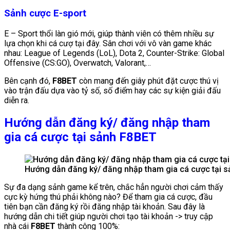
Sảnh cược E-sport
E – Sport thổi làn gió mới, giúp thành viên có thêm nhiều sự
lựa chọn khi cá cượ tại đây. Sân chơi với vô vàn game khác
nhau: League of Legends (LoL), Dota 2, Counter-Strike: Global
Offensive (CS:GO), Overwatch, Valorant,…
Bên cạnh đó,
F8BET
còn mang đến giây phút đặt cược thú vị
vào trận đấu dựa vào tỷ số, số điểm hay các sự kiện giải đấu
diễn ra.
Hướng dẫn đăng ký/ đăng nhập tham
gia cá cược tại sảnh F8BET
Hướng dẫn đăng ký/ đăng nhập tham gia cá cược tại 
Sự đa dạng sảnh game kể trên, chắc hẳn người chơi cảm thấy
cực kỳ hứng thú phải không nào? Để tham gia cá cược, đầu
tiên bạn cần đăng ký rồi đăng nhập tài khoản. Sau đây là
hướng dẫn chi tiết giúp người chơi tạo tài khoản -> truy cập
nhà cái
F8BET
thành công 100%: