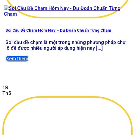
Soi Cầu Đề Chạm Hôm Nay – Dự Đoán Chuẩn Từng Chạm
Soi cầu đề chạm là một trong những phương pháp chơi
lô đề được nhiều người áp dụng hiện nay [...]
Xem thêm
18
Th5