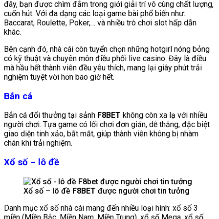
đây, bạn được chìm đắm trong giới giải trí vô cùng chất lượng,
cuốn hút. Với đa dạng các loại game bài phổ biến như:
Baccarat, Roulette, Poker,… và nhiều trò chơi slot hấp dẫn
khác.
Bên cạnh đó, nhà cái còn tuyển chọn những hotgirl nóng bỏng
có kỹ thuật và chuyên môn điều phối live casino. Đây là điều
mà hầu hết thành viên đều yêu thích, mang lại giây phút trải
nghiệm tuyệt vời hơn bao giờ hết.
Bắn cá
Bắn cá đổi thưởng tại sảnh
F8BET
không còn xa lạ với nhiều
người chơi. Tựa game có lối chơi đơn giản, dễ thắng, đặc biệt
giao diện tinh xảo, bắt mắt, giúp thành viên không bị nhàm
chán khi trải nghiệm.
Xổ số – lô đề
Xổ số – lô đề
F8BET
được người chơi tin tưởng
Danh mục xổ số nhà cái mang đến nhiều loại hình: xổ số 3
miền (Miền Bắc, Miền Nam, Miền Trung), xổ số Mega, xổ số