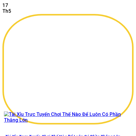
17
Th5