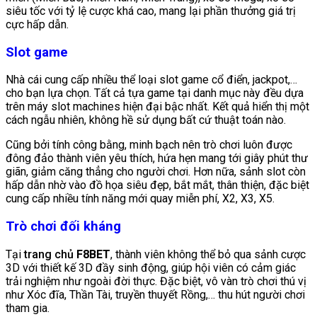
siêu tốc với tỷ lệ cược khá cao, mang lại phần thưởng giá trị
cực hấp dẫn.
Slot game
Nhà cái cung cấp nhiều thể loại slot game cổ điển, jackpot,…
cho bạn lựa chọn. Tất cả tựa game tại danh mục này đều dựa
trên máy slot machines hiện đại bậc nhất. Kết quả hiển thị một
cách ngẫu nhiên, không hề sử dụng bất cứ thuật toán nào.
Cũng bởi tính công bằng, minh bạch nên trò chơi luôn được
đông đảo thành viên yêu thích, hứa hẹn mang tới giây phút thư
giãn, giảm căng thẳng cho người chơi. Hơn nữa, sảnh slot còn
hấp dẫn nhờ vào đồ họa siêu đẹp, bắt mắt, thân thiện, đặc biệt
cung cấp nhiều tính năng mới quay miễn phí, X2, X3, X5.
Trò chơi đối kháng
Tại
trang chủ
F8BET
, thành viên không thể bỏ qua sảnh cược
3D với thiết kế 3D đầy sinh động, giúp hội viên có cảm giác
trải nghiệm như ngoài đời thực. Đặc biệt, vô vàn trò chơi thú vị
như Xóc đĩa, Thần Tài, truyền thuyết Rồng,… thu hút người chơi
tham gia.