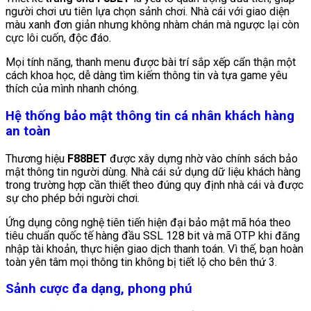
người chơi ưu tiên lựa chọn sảnh chơi. Nhà cái với giao diện
màu xanh đơn giản nhưng không nhàm chán mà ngược lại còn
cực lôi cuốn, độc đáo.
Mọi tính năng, thanh menu được bài trí sắp xếp cẩn thận một
cách khoa học, dễ dàng tìm kiếm thông tin và tựa game yêu
thích của mình nhanh chóng.
Hệ thống bảo mật thông tin cá nhân khách hàng
an toàn
Thương hiệu
F88BET
được xây dựng nhờ vào chính sách bảo
mật thông tin người dùng. Nhà cái sử dụng dữ liệu khách hàng
trong trường hợp cần thiết theo đúng quy định nhà cái và được
sự cho phép bởi người chơi.
Ứng dụng công nghệ tiên tiến hiện đại bảo mật mã hóa theo
tiêu chuẩn quốc tế hàng đầu SSL 128 bit và mã OTP khi đăng
nhập tài khoản, thực hiện giao dịch thanh toán. Vì thế, bạn hoàn
toàn yên tâm mọi thông tin không bị tiết lộ cho bên thứ 3.
Sảnh cược đa dạng, phong phú