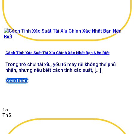
Cách Tính Xác Suất Tài Xỉu Chính Xác Nhất Bạn Nên Biết
Trong trò chơi tài xỉu, yếu tố may rủi không thể phủ
nhận, nhưng nếu biết cách tính xác suất, [...]
Xem thêm
15
Th5