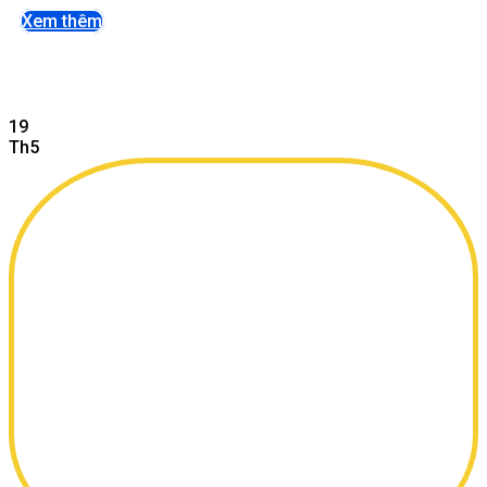
Xem thêm
19
Th5